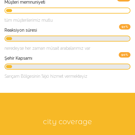
Müşteri memnuniyeti
tüm müşterilerimiz mutlu
97%
Reaksiyon süresi
neredeyse her zaman müsait arabalarımız var
90%
Şehir Kapsamı
Sarıçam Bölgesinin %90 hizmet vermekteyiz
city coverage