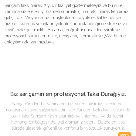
Sarıçam taksi olarak, 2 yıldır faaliyet göstermekteyiz ve bu süre
zarfında sizlere en iyi hizmeti sunmak için sürekli olarak kendimizi
geliştirdik. Misyonumuz, müşterilerimize yüksek kaliteli ulaşım
hizmeti sunmak ve onların yolculuklarını olabildiğince stressiz ve
keyifli hale getirmektir. Bu amaç doğrultusunda, deneyimli ve
profesyonel sürücülerimizle, geniş araç filomuzla ve 7/24 hizmet
anlayışımızla yanınızdayız.
Biz sarıçamın en profesyonel Taksi Durağıyız.
Sarıçam’ın dört bir yanına hizmet veren taksimiz, ilçenin her
noktasına ulaşım sağlamaktadır. İster Sarıçam Belediyesi civarında
olun, ister Sarıçam Kaymakamlığı yakınlarında, ya da ilçenin
herhangi bir bölgesinde, bizi aramanız yeterli. Sizlere en kısa
sürede ulaşarak, güvenli ve konforlu bir yolculuk sunuyoruz.
100%